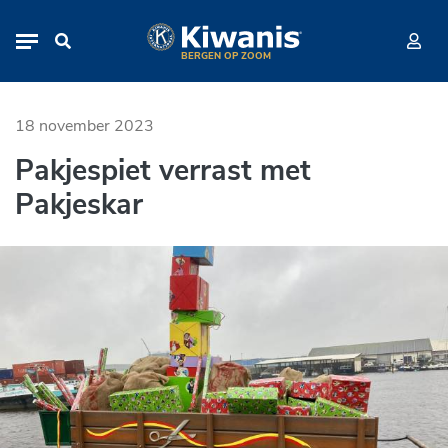
Pakjespiet verrast met Pakjeskar
Navigation
BERGEN OP ZOOM
18 november 2023
Pakjespiet verrast met
Pakjeskar